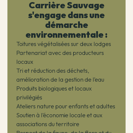
Carrière Sauvage
s'engage dans une
démarche
environnementale :
Toitures végétalisées sur deux lodges
Partenariat avec des producteurs
locaux
Tri et réduction des déchets,
amélioration de la gestion de l’eau
Produits biologiques et locaux
privilégiés
Ateliers nature pour enfants et adultes
Soutien à l’économie locale et aux
associations du territoire
Respect de la faune, de la flore et du