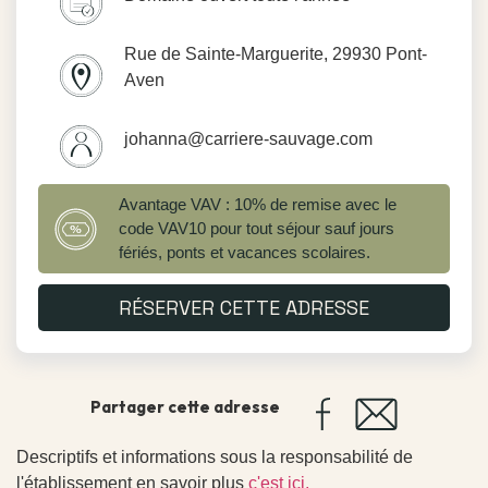
Rue de Sainte-Marguerite, 29930 Pont-
Aven
johanna@carriere-sauvage.com
Avantage VAV : 10% de remise avec le
code VAV10 pour tout séjour sauf jours
fériés, ponts et vacances scolaires.
RÉSERVER CETTE ADRESSE
Partager cette adresse
Descriptifs et informations sous la responsabilité de
l'établissement en savoir plus
c'est ici.