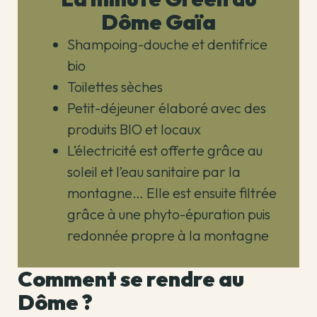
Dôme Gaïa
Shampoing-douche et dentifrice
bio
Toilettes sèches
Petit-déjeuner élaboré avec des
produits BIO et locaux
L’électricité est offerte grâce au
soleil et l’eau sanitaire par la
montagne… Elle est ensuite filtrée
grâce à une phyto-épuration puis
redonnée propre à la montagne
Comment se rendre au
Dôme ?