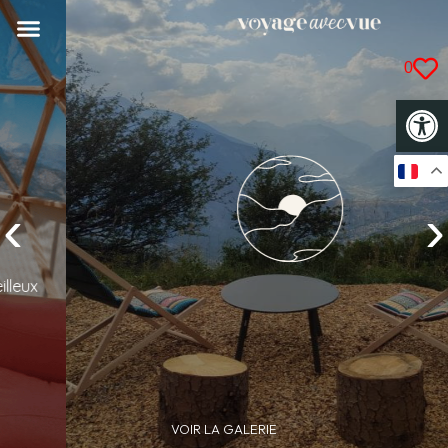
0
Op
‹
›
VOIR LA GALERIE