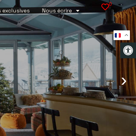
0
s exclusives
Nous écrire
Op
›