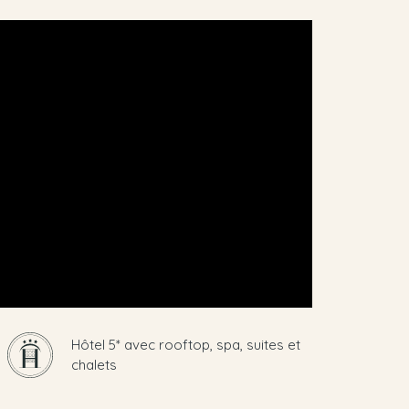
Hôtel 5* avec rooftop, spa, suites et
chalets