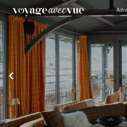
Adr
‹