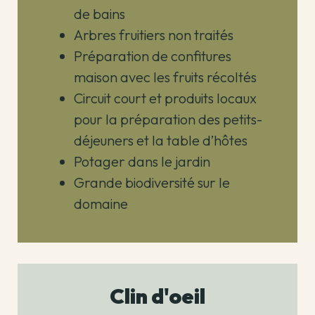
de bains
Arbres fruitiers non traités
Préparation de confitures
maison avec les fruits récoltés
Circuit court et produits locaux
pour la préparation des petits-
déjeuners et la table d’hôtes
Potager dans le jardin
Grande biodiversité sur le
domaine
Clin d'oeil