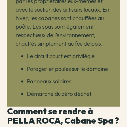
par les propriétaires eux-mêmes et
avec le soutien des artisans locaux. En
hiver, les cabanes sont chauffées au
poêle. Les spas sont également
respectueux de l’environnement,
chauffés simplement au feu de bois.
Le circuit court est privilégié
Potager et poules sur le domaine
Panneaux solaires
Démarche du zéro déchet
Comment se rendre à
PELLA ROCA, Cabane Spa ?