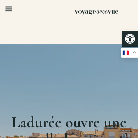
Op
Ladurée ouvre une