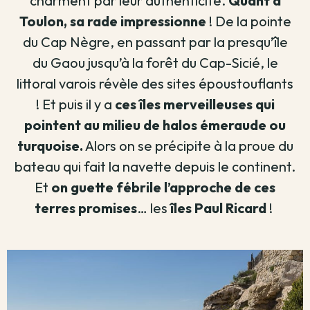
charment par leur authenticité.
Quant à
Toulon, sa rade impressionne
! De la pointe
du Cap Nègre, en passant par la presqu’île
du Gaou jusqu’à la forêt du Cap-Sicié, le
littoral varois révèle des sites époustouflants
! Et puis il y a
ces îles merveilleuses qui
pointent au milieu de halos émeraude ou
turquoise.
Alors on se précipite à la proue du
bateau qui fait la navette depuis le continent.
Et
on guette
fébrile l’approche de ces
terres promises
…
les
îles Paul Ricard
!