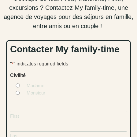
excursions ? Contactez
My family-time
, une
agence de voyages pour des séjours en famille,
entre amis ou en couple !
Contacter My family-time
"
" indicates required fields
*
Civilité
Madame
Monsieur
Comment
vous
First
appelez-
vous
?
Last