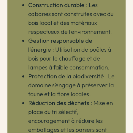
Construction durable
: Les
cabanes sont construites avec du
bois local et des matériaux
respectueux de l’environnement.
Gestion responsable de
l’énergie
: Utilisation de poêles à
bois pour le chauffage et de
lampes à faible consommation.
Protection de la biodiversité
: Le
domaine s’engage à préserver la
faune et la flore locales.
Réduction des déchets
: Mise en
place du tri sélectif,
encouragement à réduire les
emballages et les paniers sont