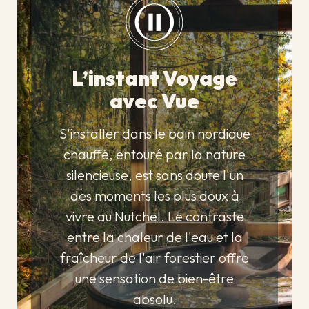
L’instant Voyage
avec Vue
S'installer dans le bain nordique
chauffé, entouré par la nature
silencieuse, est sans doute l'un
des moments les plus doux à
vivre au Nutchel. Le contraste
entre la chaleur de l'eau et la
fraîcheur de l'air forestier offre
une sensation de bien-être
absolu.