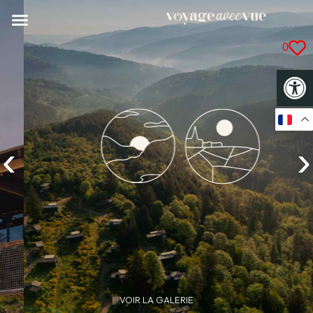
0
Op
‹
›
VOIR LA GALERIE