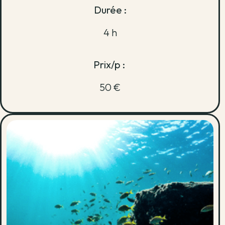
Durée :
4 h
Prix/p :
50 €