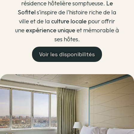
résidence hôtelière somptueuse.
Le
Sofitel
s’inspire de l’histoire riche de la
ville et de la
culture locale
pour offrir
une
expérience unique
et mémorable à
ses hôtes.
Voir les disponibilités
Pour visiter la région
Provence-Alpes-Côte-d'Azur
Actu, adresses, itinéraires, secrets d’histoire,