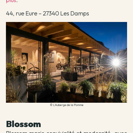
44, rue Eure – 27340 Les Damps
© L'Auberge de la Pomme
Blossom