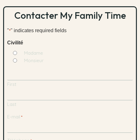
Contacter My Family Time
"
" indicates required fields
*
Civilité
Madame
Monsieur
Comment
vous
First
appelez-
vous
?
Last
*
E-mail
*