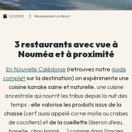
12/2022
Restaurant Le Roof
3 restaurants avec vue à
Nouméa et à proximité
En Nouvelle Calédonie
(retrouvez notre
guide
complet
sur la destination) on expérimente une
cuisine kanake saine et naturelle
, une cuisine
ancestrale qui nourrit les tribus depuis la nuit des
temps :
elle valorise les produits issus de la
chasse
(cerf aussi appelé corne molle ou crabes
de cocotiers) et
de la cueillette
(liseron d’eau,
baselle, chou kanak … ) comme dans l’ancien