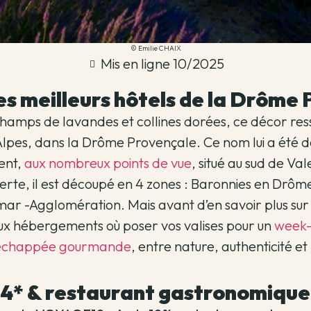
© Emilie CHAIX
Mis en ligne 10/2025
es meilleurs hôtels de la Drôme
hamps de lavandes et collines dorées, ce décor res
pes, dans la Drôme Provençale. Ce nom lui a été d
ent,
aux nombreux points de vue
, situé au sud de V
verte, il est découpé en 4 zones : Baronnies en Dr
r -Agglomération. Mais avant d’en savoir plus sur la
x hébergements où poser vos valises pour un
week-
échappée gourmande
, entre nature, authenticité e
el 4* & restaurant gastronomique