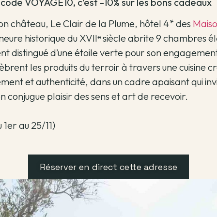
 code VOYAGE10, c’est -10% sur les bons cadeaux
on château, Le Clair de la Plume, hôtel 4* des
Maiso
meure historique du XVIIᵉ siècle abrite 9 chambres é
t distingué d’une étoile verte pour son engagement 
brent les produits du terroir à travers une cuisine c
ent et authenticité, dans un cadre apaisant qui inv
 conjugue plaisir des sens et art de recevoir.
 1er au 25/11)
Réserver en direct cette adresse