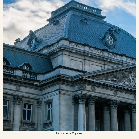
Bruxelles• © pexel